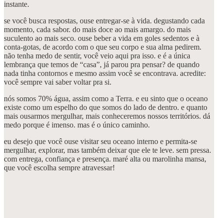
instante.
se você busca respostas, ouse entregar-se à vida. degustando cada
momento, cada sabor. do mais doce ao mais amargo. do mais
suculento ao mais seco. ouse beber a vida em goles sedentos e à
conta-gotas, de acordo com o que seu corpo e sua alma pedirem.
não tenha medo de sentir, você veio aqui pra isso. e é a única
lembrança que temos de “casa”, já parou pra pensar? de quando
nada tinha contornos e mesmo assim você se encontrava. acredite:
você sempre vai saber voltar pra si.
nós somos 70% água, assim como a Terra. e eu sinto que o oceano
existe como um espelho do que somos do lado de dentro. e quanto
mais ousarmos mergulhar, mais conheceremos nossos territórios. dá
medo porque é imenso. mas é o único caminho.
eu desejo que você ouse visitar seu oceano interno e permita-se
mergulhar, explorar, mas também deixar que ele te leve. sem pressa.
com entrega, confiança e presença. maré alta ou marolinha mansa,
que você escolha sempre atravessar!