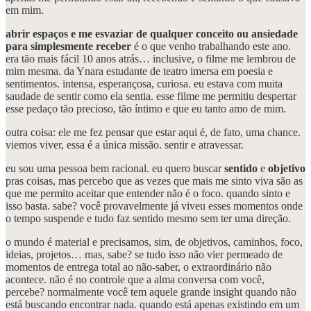
em mim.
abrir espaços e me esvaziar de qualquer conceito ou ansiedade
para simplesmente receber
é o que venho trabalhando este ano.
era tão mais fácil 10 anos atrás… inclusive, o filme me lembrou de
mim mesma. da Ynara estudante de teatro imersa em poesia e
sentimentos. intensa, esperançosa, curiosa. eu estava com muita
saudade de sentir como ela sentia. esse filme me permitiu despertar
esse pedaço tão precioso, tão íntimo e que eu tanto amo de mim.
outra coisa: ele me fez pensar que estar aqui é, de fato, uma chance.
viemos viver, essa é a única missão. sentir e atravessar.
eu sou uma pessoa bem racional. eu quero buscar
sentido
e
objetivo
pras coisas, mas percebo que as vezes que mais me sinto viva são as
que me permito aceitar que entender não é o foco. quando sinto e
isso basta. sabe? você provavelmente já viveu esses momentos onde
o tempo suspende e tudo faz sentido mesmo sem ter uma direção.
o mundo é material e precisamos, sim, de objetivos, caminhos, foco,
ideias, projetos… mas, sabe? se tudo isso não vier permeado de
momentos de entrega total ao não-saber, o extraordinário não
acontece. não é no controle que a alma conversa com você,
percebe? normalmente você tem aquele grande insight quando não
está buscando encontrar nada. quando está apenas existindo em um