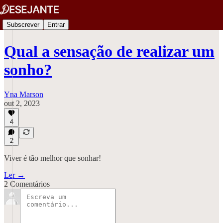
Subscrever
Entrar
Qual a sensação de realizar um
sonho?
Yna Marson
out 2, 2023
4
2
Viver é tão melhor que sonhar!
Ler →
2 Comentários