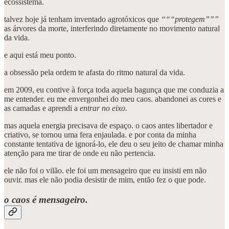
ecossistema.
talvez hoje já tenham inventado agrotóxicos que
“““protegem”””
as árvores da morte, interferindo diretamente no movimento natural
da vida.
e aqui está meu ponto.
a obsessão pela ordem te afasta do ritmo natural da vida.
em 2009, eu contive à força toda aquela bagunça que me conduzia a
me entender. eu me envergonhei do meu caos. abandonei as cores e
as camadas e aprendi a
entrar no eixo.
mas aquela energia precisava de espaço. o caos antes libertador e
criativo, se tornou uma fera enjaulada. e por conta da minha
constante tentativa de ignorá-lo, ele deu o seu jeito de chamar minha
atenção para me tirar de onde eu não pertencia.
ele não foi o vilão. ele foi um mensageiro que eu insisti em não
ouvir. mas ele não podia desistir de mim, então fez o que pode.
o caos é mensageiro.