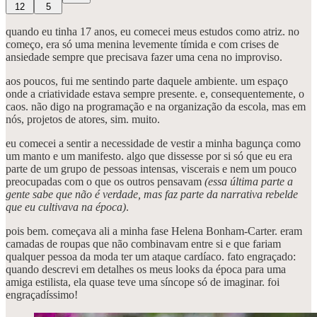
12
5
quando eu tinha 17 anos, eu comecei meus estudos como atriz. no
começo, era só uma menina levemente tímida e com crises de
ansiedade sempre que precisava fazer uma cena no improviso.
aos poucos, fui me sentindo parte daquele ambiente. um espaço
onde a criatividade estava sempre presente. e, consequentemente, o
caos. não digo na programação e na organização da escola, mas em
nós, projetos de atores, sim. muito.
eu comecei a sentir a necessidade de vestir a minha bagunça como
um manto e um manifesto. algo que dissesse por si só que eu era
parte de um grupo de pessoas intensas, viscerais e nem um pouco
preocupadas com o que os outros pensavam
(essa última parte a
gente sabe que não é verdade, mas faz parte da narrativa rebelde
que eu cultivava na época)
.
pois bem. começava ali a minha fase Helena Bonham-Carter. eram
camadas de roupas que não combinavam entre si e que fariam
qualquer pessoa da moda ter um ataque cardíaco. fato engraçado:
quando descrevi em detalhes os meus looks da época para uma
amiga estilista, ela quase teve uma síncope só de imaginar. foi
engraçadíssimo!