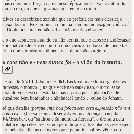
mas eu era uma força criativa nessa época! eu estava descobrindo
que eu era, do que eu gostava, qual era meu estilo…
talvez eu descobrisse sozinha que eu preferia ser mais clássica e
elegante. ou talvez eu fincasse minha bandeira no exagero caótico à
la Bonham Carter. eu não sei. eu não me deixei saber.
e o que aconteceu quando eu não permiti que o caos se manifestasse
em criatividade? ele encontrou outra casa: a minha saúde mental. e
foi aí que o transtorno alimentar e a depressão surgiram.
o caos não é
- nem nunca foi -
o vilão da história.
no século XVIII, Johann Gottlieb Beckmann decidiu organizar as
florestas. o motivo? jura que você não sabe? isso. o lucro. sabe
quando você está na estrada e passa por aquelas plantações de
eucalipto bem bonitinhas e alinhadas? então… culpa do Johann.
só que detalhe
(porque uma boa fofoca sem essa expressão não tem
como existir)
: essa técnica desenvolveu uma doença chamada
Waldsterben
, ou "síndrome da morte da floresta". o tiro saiu pela
culatra e logo eles precisaram permitir que outras plantas crescessem
no meio das fileiras de árvores para garantir a sobrevivência do