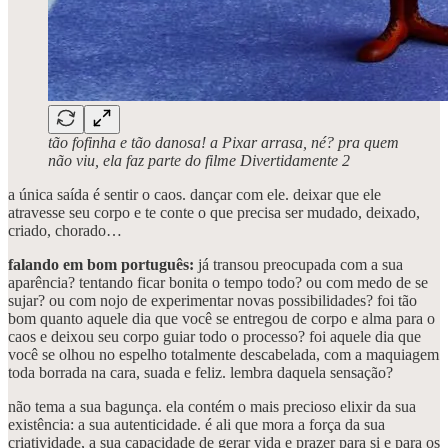
tão fofinha e tão danosa! a Pixar arrasa, né? pra quem
não viu, ela faz parte do filme Divertidamente 2
a única saída é sentir o caos. dançar com ele. deixar que ele
atravesse seu corpo e te conte o que precisa ser mudado, deixado,
criado, chorado…
falando em bom português:
já transou preocupada com a sua
aparência? tentando ficar bonita o tempo todo? ou com medo de se
sujar? ou com nojo de experimentar novas possibilidades? foi tão
bom quanto aquele dia que você se entregou de corpo e alma para o
caos e deixou seu corpo guiar todo o processo? foi aquele dia que
você se olhou no espelho totalmente descabelada, com a maquiagem
toda borrada na cara, suada e feliz. lembra daquela sensação?
não tema a sua bagunça. ela contém o mais precioso elixir da sua
existência: a sua autenticidade. é ali que mora a força da sua
criatividade, a sua capacidade de gerar vida e prazer para si e para os