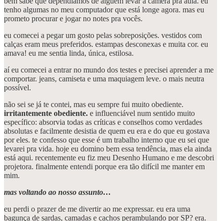
bem sabe que dependíamos de alguém levar a câmera pra aula. eu
tenho algumas no meu computador que está longe agora. mas eu
prometo procurar e jogar no notes pra vocês.
eu comecei a pegar um gosto pelas sobreposições. vestidos com
calças eram meus preferidos. estampas desconexas e muita cor. eu
amava! eu me sentia linda, única, estilosa.
aí eu comecei a entrar no mundo dos testes e precisei aprender a me
comportar. jeans, camiseta e uma maquiagem leve. o mais neutra
possível.
não sei se já te contei, mas eu sempre fui muito obediente.
irritantemente obediente.
e influenciável num sentido muito
específico: absorvia todas as críticas e conselhos como verdades
absolutas e facilmente desistia de quem eu era e do que eu gostava
por eles. te confesso que esse é um trabalho interno que eu sei que
levarei pra vida. hoje eu domino bem essa tendência, mas ela ainda
está aqui. recentemente eu fiz meu Desenho Humano e me descobri
projetora. finalmente entendi porque era tão difícil me manter em
mim.
mas voltando ao nosso assunto…
eu perdi o prazer de me divertir ao me expressar. eu era uma
bagunça de sardas, camadas e cachos perambulando por SP? era.