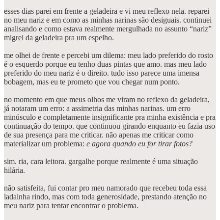
esses dias parei em frente a geladeira e vi meu reflexo nela. reparei
no meu nariz e em como as minhas narinas são desiguais. continuei
analisando e como estava realmente mergulhada no assunto “nariz”
migrei da geladeira pra um espelho.
me olhei de frente e percebi um dilema: meu lado preferido do rosto
é o esquerdo porque eu tenho duas pintas que amo. mas meu lado
preferido do meu nariz é o direito. tudo isso parece uma imensa
bobagem, mas eu te prometo que vou chegar num ponto.
no momento em que meus olhos me viram no reflexo da geladeira,
já notaram um erro: a assimetria das minhas narinas. um erro
minúsculo e completamente insignificante pra minha existência e pra
continuação do tempo. que continuou girando enquanto eu fazia uso
de sua presença para me criticar. não apenas me criticar como
materializar um problema:
e agora quando eu for tirar fotos?
sim. ria, cara leitora. gargalhe porque realmente é uma situação
hilária.
não satisfeita, fui contar pro meu namorado que recebeu toda essa
ladainha rindo, mas com toda generosidade, prestando atenção no
meu nariz para tentar encontrar o problema.