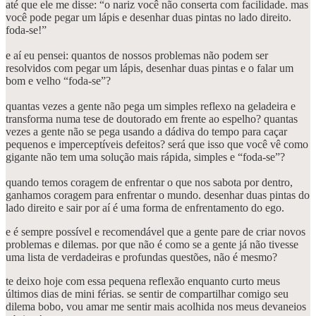
até que ele me disse: “o nariz você não conserta com facilidade. mas
você pode pegar um lápis e desenhar duas pintas no lado direito.
foda-se!”
e aí eu pensei: quantos de nossos problemas não podem ser
resolvidos com pegar um lápis, desenhar duas pintas e o falar um
bom e velho “foda-se”?
quantas vezes a gente não pega um simples reflexo na geladeira e
transforma numa tese de doutorado em frente ao espelho? quantas
vezes a gente não se pega usando a dádiva do tempo para caçar
pequenos e imperceptíveis defeitos? será que isso que você vê como
gigante não tem uma solução mais rápida, simples e “foda-se”?
quando temos coragem de enfrentar o que nos sabota por dentro,
ganhamos coragem para enfrentar o mundo. desenhar duas pintas do
lado direito e sair por aí é uma forma de enfrentamento do ego.
e é sempre possível e recomendável que a gente pare de criar novos
problemas e dilemas. por que não é como se a gente já não tivesse
uma lista de verdadeiras e profundas questões, não é mesmo?
te deixo hoje com essa pequena reflexão enquanto curto meus
últimos dias de mini férias. se sentir de compartilhar comigo seu
dilema bobo, vou amar me sentir mais acolhida nos meus devaneios