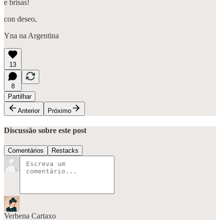
e brisas!
con deseo,
Yna na Argentina
13
8
Partilhar
Anterior
Próximo
Discussão sobre este post
Comentários
Restacks
Verbena Cartaxo