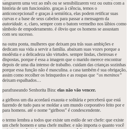
sangrarem uma vez ao mês ou se sensibilizarem vez ou outra com a
história de um funcionário. graças à ciência, temos o
anticoncepcional! e graças à semiótica, elas podem retificar suas
curvas e a base de seus cabelos para passar a mensagem da
autoridade
. e, claro, sempre com o batom vermelho nos lábios como
símbolo de empoderamento. é óbvio que os homens se assustam
com seu sucesso.
na outra ponta, mulheres que deixam pra trás suas ambições e
dedicam sua vida a servir a família. abaixam suas vozes porque a
modéstia e a delicadeza são virtudes. sempre lindas, cheirosas e
dispostas, porque é essa a imagem que o marido merece encontrar
depois de uma dia intenso de trabalho. cuidam das crianças sozinhas
porque essa função não é masculina. a casa também é sua obrigação,
assim como recolher os brinquedos e as roupas que
“os meninos”
deixam espalhados…
parafraseando Senhorita Bira:
elas não vão vencer.
a girlboss um dia acordará exausta e solitária e perceberá que está
fazendo de tudo para se moldar a um mundo corporativo feito por e
para homens. até o nome “girlboss” é condescendente.
o termo lembra a todos que existe um estilo de ser chefe: que existe
um chefe homem e uma chefe mulher. e não importa o quanto você