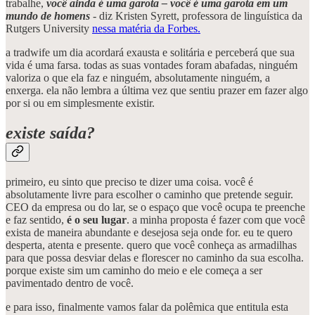
trabalhe,
você ainda é uma garota – você é uma garota em um
mundo de homens
- diz Kristen Syrett, professora de linguística da
Rutgers University
nessa matéria da Forbes.
a tradwife um dia acordará exausta e solitária e perceberá que sua
vida é uma farsa. todas as suas vontades foram abafadas, ninguém
valoriza o que ela faz e ninguém, absolutamente ninguém, a
enxerga. ela não lembra a última vez que sentiu prazer em fazer algo
por si ou em simplesmente existir.
existe saída?
primeiro, eu sinto que preciso te dizer uma coisa. você é
absolutamente livre para escolher o caminho que pretende seguir.
CEO da empresa ou do lar, se o espaço que você ocupa te preenche
e faz sentido,
é o seu lugar
. a minha proposta é fazer com que você
exista de maneira abundante e desejosa seja onde for. eu te quero
desperta, atenta e presente. quero que você conheça as armadilhas
para que possa desviar delas e florescer no caminho da sua escolha.
porque existe sim um caminho do meio e ele começa a ser
pavimentado dentro de você.
e para isso, finalmente vamos falar da polêmica que entitula esta