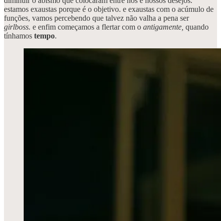
diminuir o abismo que colocaram entre nós e nossos desejos.
estamos exaustas porque é o objetivo. e exaustas com o acúmulo de
funções, vamos percebendo que talvez não valha a pena ser
girlboss.
e enfim começamos a flertar com o
antigamente,
quando
tínhamos
tempo
.