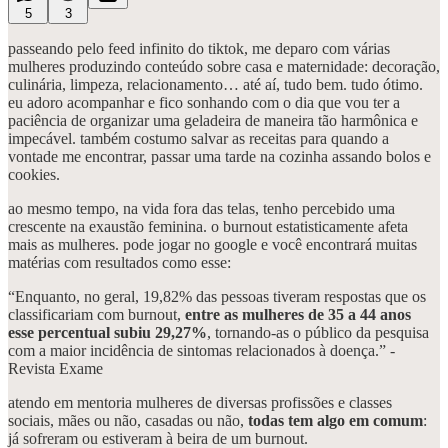
5
3
passeando pelo feed infinito do tiktok, me deparo com várias
mulheres produzindo conteúdo sobre casa e maternidade: decoração,
culinária, limpeza, relacionamento… até aí, tudo bem. tudo ótimo.
eu adoro acompanhar e fico sonhando com o dia que vou ter a
paciência de organizar uma geladeira de maneira tão harmônica e
impecável. também costumo salvar as receitas para quando a
vontade me encontrar, passar uma tarde na cozinha assando bolos e
cookies.
ao mesmo tempo, na vida fora das telas, tenho percebido uma
crescente na exaustão feminina. o burnout estatisticamente afeta
mais as mulheres. pode jogar no google e você encontrará muitas
matérias com resultados como esse:
“Enquanto, no geral, 19,82% das pessoas tiveram respostas que os
classificariam com burnout,
entre as mulheres de 35 a 44 anos
esse percentual subiu 29,27%
, tornando-as o público da pesquisa
com a maior incidência de sintomas relacionados à doença.” -
Revista Exame
atendo em mentoria mulheres de diversas profissões e classes
sociais, mães ou não, casadas ou não,
todas tem algo em comum
:
já sofreram ou estiveram à beira de um burnout.