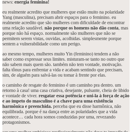
news:
energia feminina!
eu realmente acredito que mulheres que estão muito na polaridade
Yang (masculina), precisam abrir espaços para o feminino. eu
realmente acredito que são mulheres com dificuldade de encontrar
uma relação saudável.
não porque os homens não dão conta
, mas
porque não há espaço. normalmente são mulheres que não se
permitem serem vistas, ouvidas, acolhidas. simplesmente porque
sentem a vulnerabilidade como um perigo.
ao mesmo tempo, mulheres muito Yin (feminino) tendem a não
saber como expressar seus limites. misturam-se tanto no outro que
não sabem mais quem são. também não tem vontade, motivação.
falta tônus para enfrentar a vida e acabam sentindo que precisam,
sim, de alguém para salvá-las ou tomar à frente por elas.
o caminho de resgate do feminino é um caminho pra dentro. um
retorno à casa! uma casa criativa, desejante, pulsante, cheia de libido
e vontade de viver.
resgatar essa potência e uni-la à força de ação
e ao ímpeto do masculino é a chave para uma existência
harmônica e preenchida.
perceba que eu disse harmônica, não
equilibrada. porque é na dança entre as polaridades que a vida
acontece… cada hora somos conduzidas por uma, revezando
protagonismos.