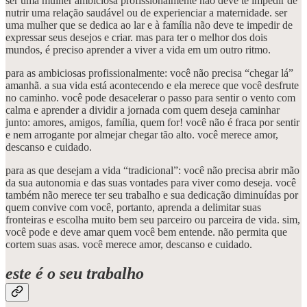
ser uma mulher ambiciosa profissionalmente não deve te impedir de
nutrir uma relação saudável ou de experienciar a maternidade. ser
uma mulher que se dedica ao lar e à família não deve te impedir de
expressar seus desejos e criar. mas para ter o melhor dos dois
mundos, é preciso aprender a viver a vida em um outro ritmo.
para as ambiciosas profissionalmente: você não precisa “chegar lá”
amanhã. a sua vida está acontecendo e ela merece que você desfrute
no caminho. você pode desacelerar o passo para sentir o vento com
calma e aprender a dividir a jornada com quem deseja caminhar
junto: amores, amigos, família, quem for! você não é fraca por sentir
e nem arrogante por almejar chegar tão alto. você merece amor,
descanso e cuidado.
para as que desejam a vida “tradicional”: você não precisa abrir mão
da sua autonomia e das suas vontades para viver como deseja. você
também não merece ter seu trabalho e sua dedicação diminuídas por
quem convive com você, portanto, aprenda a delimitar suas
fronteiras e escolha muito bem seu parceiro ou parceira de vida. sim,
você pode e deve amar quem você bem entende. não permita que
cortem suas asas. você merece amor, descanso e cuidado.
este é o seu trabalho