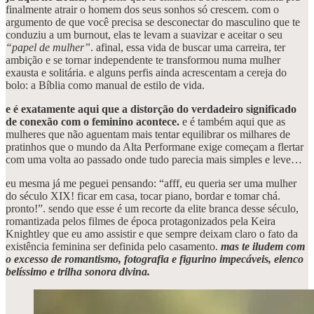
finalmente atrair o homem dos seus sonhos só crescem. com o
argumento de que você precisa se desconectar do masculino que te
conduziu a um burnout, elas te levam a suavizar e aceitar o seu
“papel de mulher”
. afinal, essa vida de buscar uma carreira, ter
ambição e se tornar independente te transformou numa mulher
exausta e solitária. e alguns perfis ainda acrescentam a cereja do
bolo: a Bíblia como manual de estilo de vida.
e é exatamente aqui que a distorção do verdadeiro significado
de conexão com o feminino acontece.
e é também aqui que as
mulheres que não aguentam mais tentar equilibrar os milhares de
pratinhos que o mundo da Alta Performane exige começam a flertar
com uma volta ao passado onde tudo parecia mais simples e leve…
eu mesma já me peguei pensando: “afff, eu queria ser uma mulher
do século XIX! ficar em casa, tocar piano, bordar e tomar chá.
pronto!”. sendo que esse é um recorte da elite branca desse século,
romantizada pelos filmes de época protagonizados pela Keira
Knightley que eu amo assistir e que sempre deixam claro o fato da
existência feminina ser definida pelo casamento.
mas te iludem com
o excesso de romantismo, fotografia e figurino impecáveis, elenco
belíssimo e trilha sonora divina.