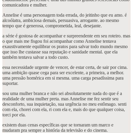
comunicadora e mulher.
Annelise é uma personagem toda errada, do jeitinho que eu amo. é
alcoólatra, ambiciosa demais, persuasiva, arrogante. ao mesmo
tempo que é generosa, comprometida, leal, desejante.
a série é gostosa de acompanhar e surpreendente em seu roteiro. mas
o que mais me fisgou foi acompanhar como Annelise tentava
exaustivamente equilibrar os pratos para salvar todo mundo mesmo
que isso lhe custasse sua reputação e sanidade mental. que ela
também tentava salvar a todo custo.
essa necessidade urgente de vencer, de estar certa, de sair por cima.
uma ambição quase cega para ser excelente, a primeira, a melhor.
uma pressão homérica em si mesma. uma carga pesadíssima para
suportar.
sou uma mulher branca e não sei absolutamente nada do que é a
realidade de uma mulher preta. mas Annelise me fez sentir seu
desconforto, sua inquietação, sua urgência no meu estômago. senti
com ela, chorei com ela, ri com ela e, mais do que qualquer coisa,
torci por ela.
existem duas cenas específicas que se tornaram um marco e
mudaram pra sempre a história da televisão e do cinema.