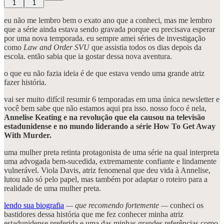
1
1
eu não me lembro bem o exato ano que a conheci, mas me lembro
que a série ainda estava sendo gravada porque eu precisava esperar
por uma nova temporada. eu sempre amei séries de investigação
como
Law and Order SVU
que assistia todos os dias depois da
escola. então sabia que ia gostar dessa nova aventura.
o que eu não fazia ideia é de que estava vendo uma grande atriz
fazer história.
vai ser muito difícil resumir 6 temporadas em uma única newsletter e
você bem sabe que não estamos aqui pra isso. nosso foco é nela,
Annelise Keating e na revolução que ela causou na televisão
estadunidense e no mundo liderando a série How To Get Away
With Murder.
uma mulher preta retinta protagonista de uma série na qual interpreta
uma advogada bem-sucedida, extremamente confiante e lindamente
vulnerável. Viola Davis, atriz fenomenal que deu vida à Annelise,
lutou não só pelo papel, mas também por adaptar o roteiro para a
realidade de uma mulher preta.
lendo sua biografia
— que recomendo fortemente —
conheci os
bastidores dessa história que me fez conhecer minha atriz
estadunidense preferida e uma das minhas grandes referências como