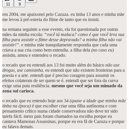
11
9
em 2004, me apaixonei pelo Cazuza. eu tinha 13 anos e minha mãe
me levou à pré-estreia do filme de tanto que eu insisti.
na semana seguinte a esse evento, ela foi questionada por outras
mães da minha escola:
“você tá maluca? como é que você leva sua
filha para assistir o filme desse depravado? a minha filha não vai
assistir!”
. e minha mãe tranquilamente respondia que cada uma
criava a sua cria como bem entendia. a filha dela
(no caso eu)
assistiu, amou e entendeu o recado.
o recado que eu entendi aos 13 foi muito além do básico
não use
drogas, use camisinha.
eu entendi que não existem fronteiras para a
poesia e a arte. entendi que é preciso coragem para assumir os
efeitos colaterais de ser quem se é. entendi que ser fora da curva
exige uma puta resiliência.
mesmo que você seja um mimado da
zona sul carioca.
o recado que eu entendo hoje aos 34
(quase a idade que minha mãe
tinha na época)
é que escolher criar uma filha autônoma e com
pensamento crítico numa cidade conservadora não deve ter sido
tarefa fácil. meus pais foram chamados na escolha porque eu
cantava Mamonas Assassinas, porque eu era fã de Cazuza e porque
eu falava demais.