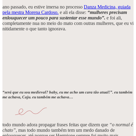
ano passado, eu estive imersa no processo
Danza Medicina, guiada
pela mestra Morena Cardoso.
e ali ela disse:
“mulheres precisam
enlouquecer um pouco para sustentar esse mundo”.
e foi ali,
completamente nua no meio do mato com outras mulheres, que eu vi
nitidamente o que tanto ignorava.
“será que eu sou medieval? baby, eu me acho um cara tão atual!”.
eu também
me achava, Caju. eu também me achava…
todo mundo adora propagar frases feitas que dizem que
“o normal é
chato”
, mas todo mundo também tem um medo danado de
enlouquecer. até porque ser Hermione sempre fui muito mais