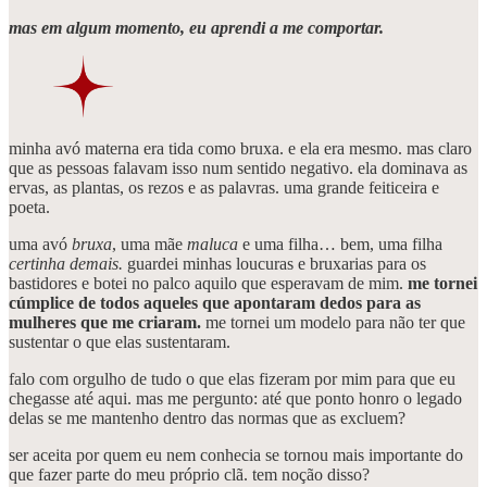
mas em algum momento, eu aprendi a me comportar.
minha avó materna era tida como bruxa. e ela era mesmo. mas claro
que as pessoas falavam isso num sentido negativo. ela dominava as
ervas, as plantas, os rezos e as palavras. uma grande feiticeira e
poeta.
uma avó
bruxa
, uma mãe
maluca
e uma filha… bem, uma filha
certinha demais.
guardei minhas loucuras e bruxarias para os
bastidores e botei no palco aquilo que esperavam de mim.
me tornei
cúmplice de todos aqueles que apontaram dedos para as
mulheres que me criaram.
me tornei um modelo para não ter que
sustentar o que elas sustentaram.
falo com orgulho de tudo o que elas fizeram por mim para que eu
chegasse até aqui. mas me pergunto: até que ponto honro o legado
delas se me mantenho dentro das normas que as excluem?
ser aceita por quem eu nem conhecia se tornou mais importante do
que fazer parte do meu próprio clã. tem noção disso?